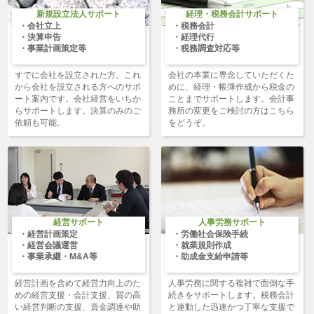
新規設立法人サポート
経理・税務会計サポート
会社立上
税務会計
決算申告
経理代行
事業計画策定等
税務調査対応等
すでに会社を設立された方、これ
会社の本業に専念していただくた
から会社を設立される方へのサポ
めに、経理・帳簿作成から税金の
ート案内です。会社経営をいちか
ことまでサポートします。会計事
らサポートします。決算のみのご
務所の変更をご検討の方はこちら
依頼も可能。
をどうぞ。
経営サポート
人事労務サポート
経営計画策定
労働社会保険手続
経営会議運営
就業規則作成
事業承継・M&A等
助成金支給申請等
経営計画を含めて経営力向上のた
人事労務に関する複雑で面倒な手
めの経営支援・会計支援、質の高
続きをサポートします。税務会計
い経営判断の支援、資金調達や助
と連動した迅速かつ丁寧な支援で