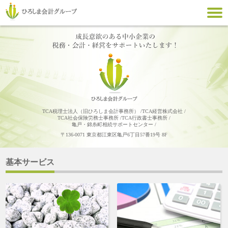
TCA税理士法人（旧ひろしま会計事務所）
TCA経営株式会社
TCA社会保険労務士事務所
TCA行政書士事務所
亀戸・錦糸町相続サポートセンター
〒136-0071 東京都江東区亀戸6丁目57番19号 8F
基本サービス