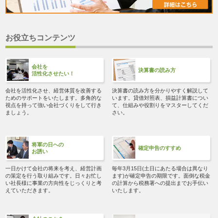
お役立ちコンテンツ
会社を
決算書の読み方
活性化させたい！
会社を活性化させ、経営体質を改善する
決算書の読み方を分かりやすく解説して
ためのサポートをいたします。多角的な
います。貸借対照表、損益計算書につい
視点を持って強い会社づくりをして行き
て、仕組みや役割りをマスターしてくだ
ましょう。
さい。
将軍の日への
確定申告のすすめ
お誘い
一日かけて会社の将来を考え、経営計画
毎年3月15日(土日にあたる場合は異なり
の策定を行う取り組みです。日々お忙し
ます)が確定申告の期限です。面倒な税金
い社長様に事業の方向性をじっくりと考
の計算から税務署への提出までお手伝い
えていただきます。
いたします。