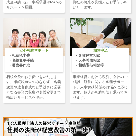
成金申請代行、事業承継やM&Aの
御社の将来を見据えたお手伝いを
サポートを展開。
いたします。
安心相続サポート
相談申込
相続税申告
各種経営相談
名義変更手続
人事労務相談
遺言書作成
相続贈与相談等
相続全般のお手伝いをいたしま
事業経営における税務、会計のご
す。相続税申告のみならず、名義
相談、経営に関する各種サポー
変更や遺言作成など手続きに必要
ト、人事労務関係のお悩みに応じ
となる書類の収集や名義変更まで
ます。個人の相続相談も承ってお
幅広いサービスを提供。
ります。