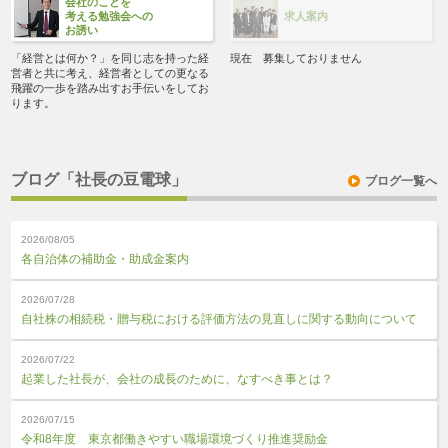
会社のことを
考える
勉強会への
求人案内
お誘い
「経営とは何か？」を同じ志を持った経
現在 募集しておりません
営者と共に考え、経営者としての更なる
飛躍の一歩を踏み出すお手伝いをしてお
ります。
ブログ「社長の豆電球」
ブログ一覧へ
2026/08/05
各自治体の補助金・助成金案内
2026/07/28
自社株の相続税・贈与税における評価方法の見直しに関する動向について
2026/07/22
起業した社長が、会社の成長のために、なすべき事とは？
2026/07/15
令和8年度 東京都働きやすい職場環境づくり推進奨励金